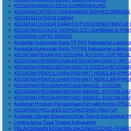
KEGIATAN BIAN DI DESA SUMBERAGUNG
KEGIATAN DETEKSI DINI KANKER SERVIKS DENGAN 
KEGIATAN DONOR DARAH
KEGIATAN DONOR DARAH DI PUSKESMAS MANTUP LA
KEGIATAN EDUKASI GERMAS GIZI SEIMBANG & PH
KEGIATAN JUM"AT BERSIH
Kegiatan Kunjungan Kerja TP PKK Kabupaten Lamon
Kegiatan Kunjungan Kerja TP PKK Kabupaten Lamong
KEGIATAN PEKAN ASI SEDUNIA, ASI ESKLUSIF ME
KEGIATAN PEMERIKSAAN KESEHATAN GRATIS UNTU
KEGIATAN PENGOBATAN GRATIS DI DESA MOJOSAR
KEGIATAN PENYULUHAN PENYAKIT MENULAR (PIMS&H
KEGIATAN PENYULUHAN PENYAKIT MENULAR (PIMS&H
KEGIATAN PROGRAM INOVASI RANSEL SI DORA
KEGIATAN PROGRAM INOVASI RANSEL SI DORA S
KEGIATAN PROGRAM INOVASI RANSEL SI DORA SIA
Kegiatan Program Pengelolaan Penyakit Kronis (PR
KEGIATAN PROLANIS DI PUSKESMAS MANTUP
Kegiatan Senam Bersama Lintas Sektor Kecamatan 
Lomba Asma Toga Tingkat Kabupaten
PELAKSANAAN KEGIATAN VAKSINASI COVID-19 ARU