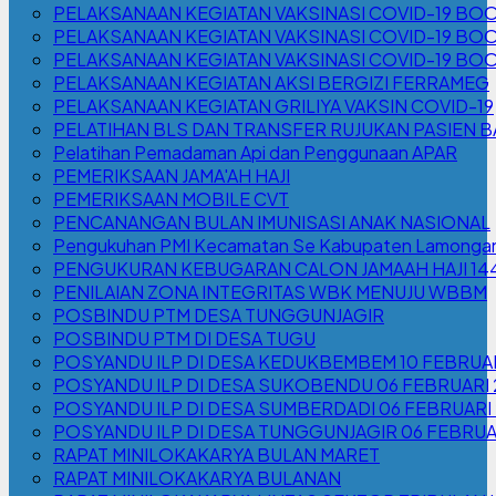
PELAKSANAAN KEGIATAN VAKSINASI COVID-19 B
PELAKSANAAN KEGIATAN VAKSINASI COVID-19 BO
PELAKSANAAN KEGIATAN VAKSINASI COVID-19 BO
PELAKSANAAN KEGIATAN AKSI BERGIZI FERRAMEG
PELAKSANAAN KEGIATAN GRILIYA VAKSIN COVID-19
PELATIHAN BLS DAN TRANSFER RUJUKAN PASIEN B
Pelatihan Pemadaman Api dan Penggunaan APAR
PEMERIKSAAN JAMA'AH HAJI
PEMERIKSAAN MOBILE CVT
PENCANANGAN BULAN IMUNISASI ANAK NASIONAL
Pengukuhan PMI Kecamatan Se Kabupaten LamonganS
PENGUKURAN KEBUGARAN CALON JAMAAH HAJI 144
PENILAIAN ZONA INTEGRITAS WBK MENUJU WBBM
POSBINDU PTM DESA TUNGGUNJAGIR
POSBINDU PTM DI DESA TUGU
POSYANDU ILP DI DESA KEDUKBEMBEM 10 FEBRUA
POSYANDU ILP DI DESA SUKOBENDU 06 FEBRUARI
POSYANDU ILP DI DESA SUMBERDADI 06 FEBRUARI
POSYANDU ILP DI DESA TUNGGUNJAGIR 06 FEBRUA
RAPAT MINILOKAKARYA BULAN MARET
RAPAT MINILOKAKARYA BULANAN