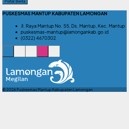
Portal Berita
PUSKESMAS MANTUP KABUPATEN LAMONGAN
Jl. Raya Mantup No. 55, Ds. Mantup, Kec. Mantup
puskesmas-mantup@lamongankab.go.id
(0322) 4670302
© 2026 Puskesmas Mantup Kabupaten Lamongan