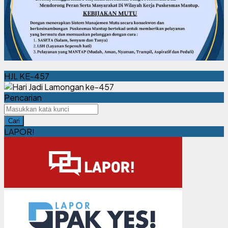
HJL KE-457
Pencarian
Cari
LAPOR!