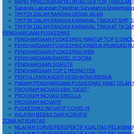
RAPAT MINILOKAKARYA LINTAS SEKTOR TRIBULAN I
Supervisi Lapangan Pelatihan Surveilance Epidemiologi
TIM P3K DALAM RANGKA GERAK JALAN
TIM P3K DALAM RANGKA KARNAVAL TINGKAT SMP, 
TIM P3K DALAM RANGKA KARNAVAL TINGKAT TK DA
PENGHARGAAN PUSKESMAS
PENGHARGAAN PUSKESMAS MANTUP TOP 5 SINOLL
PENGHARGAAN PUSKESMAS KINERJA IMUNISASI RUT
PENGHARGAAN PUSKESMAS WBK
PENGHARGAAN RANSEL SI DORA
PENGHARGAAN SISRUTE
PENGHARGAAN TOP 2 MEGNOTEK
PENYULUHAN KADER KESEHATAN REMAJA
PIAGAM PENGHARGAAN PUSKESMAS YANG TELAH M
PROGRAM INOVASI KBK "GESIT"
PROGRAM INOVASI SINOLLA
PROGRAM INOVATIF
PUSKESMAS INOVATIF COVID-19
WILAYAH BEBAS DARI KORUPSI
ZONA INTEGRITAS
NILAI IKM SURVEI PERSPEKTIF KUALITAS PELAYANAN
NILAI IKM SURVEI PERSPEKTIF KUALITAS PELAYANA