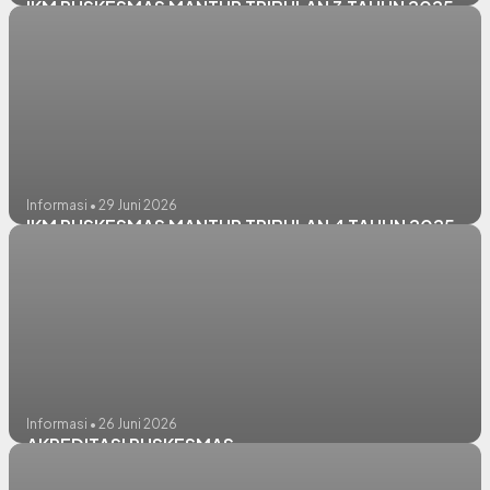
IKM PUSKESMAS MANTUP TRIBULAN 3 TAHUN 2025
Informasi • 29 Juni 2026
IKM PUSKESMAS MANTUP TRIBULAN 4 TAHUN 2025
Informasi • 26 Juni 2026
AKREDITASI PUSKESMAS