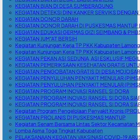
KEGIATAN BIAN DI DESA SUMBERAGUNG
KEGIATAN DETEKSI DINI KANKER SERVIKS DENGAN 
KEGIATAN DONOR DARAH
KEGIATAN DONOR DARAH DI PUSKESMAS MANTUP LA
KEGIATAN EDUKASI GERMAS GIZI SEIMBANG & PH
KEGIATAN JUM"AT BERSIH
Kegiatan Kunjungan Kerja TP PKK Kabupaten Lamon
Kegiatan Kunjungan Kerja TP PKK Kabupaten Lamong
KEGIATAN PEKAN ASI SEDUNIA, ASI ESKLUSIF ME
KEGIATAN PEMERIKSAAN KESEHATAN GRATIS UNTU
KEGIATAN PENGOBATAN GRATIS DI DESA MOJOSAR
KEGIATAN PENYULUHAN PENYAKIT MENULAR (PIMS&H
KEGIATAN PENYULUHAN PENYAKIT MENULAR (PIMS&H
KEGIATAN PROGRAM INOVASI RANSEL SI DORA
KEGIATAN PROGRAM INOVASI RANSEL SI DORA S
KEGIATAN PROGRAM INOVASI RANSEL SI DORA SIA
Kegiatan Program Pengelolaan Penyakit Kronis (PR
KEGIATAN PROLANIS DI PUSKESMAS MANTUP
Kegiatan Senam Bersama Lintas Sektor Kecamatan 
Lomba Asma Toga Tingkat Kabupaten
PELAKSANAAN KEGIATAN VAKSINASI COVID-19 ARU