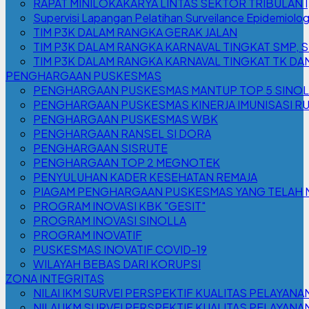
RAPAT MINILOKAKARYA LINTAS SEKTOR TRIBULAN I
Supervisi Lapangan Pelatihan Surveilance Epidemiologi
TIM P3K DALAM RANGKA GERAK JALAN
TIM P3K DALAM RANGKA KARNAVAL TINGKAT SMP, 
TIM P3K DALAM RANGKA KARNAVAL TINGKAT TK DA
PENGHARGAAN PUSKESMAS
PENGHARGAAN PUSKESMAS MANTUP TOP 5 SINOLL
PENGHARGAAN PUSKESMAS KINERJA IMUNISASI RUT
PENGHARGAAN PUSKESMAS WBK
PENGHARGAAN RANSEL SI DORA
PENGHARGAAN SISRUTE
PENGHARGAAN TOP 2 MEGNOTEK
PENYULUHAN KADER KESEHATAN REMAJA
PIAGAM PENGHARGAAN PUSKESMAS YANG TELAH M
PROGRAM INOVASI KBK "GESIT"
PROGRAM INOVASI SINOLLA
PROGRAM INOVATIF
PUSKESMAS INOVATIF COVID-19
WILAYAH BEBAS DARI KORUPSI
ZONA INTEGRITAS
NILAI IKM SURVEI PERSPEKTIF KUALITAS PELAYANAN
NILAI IKM SURVEI PERSPEKTIF KUALITAS PELAYANA