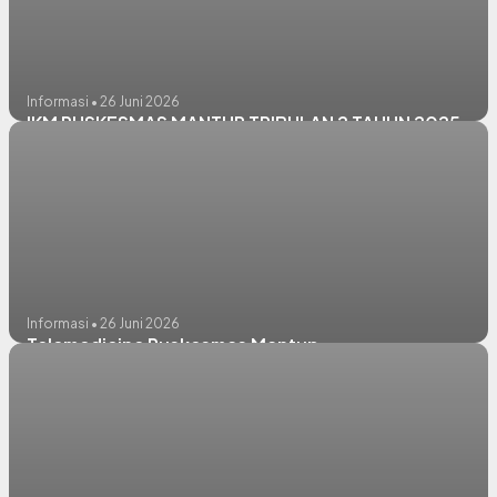
Informasi • 26 Juni 2026
IKM PUSKESMAS MANTUP TRIBULAN 2 TAHUN 2025
Informasi • 26 Juni 2026
Telemedicine Puskesmas Mantup