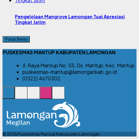
Pengelolaan Mangrove Lamongan Tuai Apresiasi
Tingkat Jatim
Portal Berita
PUSKESMAS MANTUP KABUPATEN LAMONGAN
Jl. Raya Mantup No. 55, Ds. Mantup, Kec. Mantup
puskesmas-mantup@lamongankab.go.id
(0322) 4670302
© 2026 Puskesmas Mantup Kabupaten Lamongan