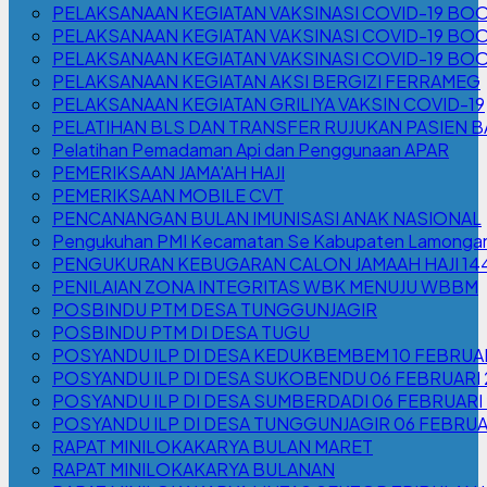
PELAKSANAAN KEGIATAN VAKSINASI COVID-19 B
PELAKSANAAN KEGIATAN VAKSINASI COVID-19 BO
PELAKSANAAN KEGIATAN VAKSINASI COVID-19 BO
PELAKSANAAN KEGIATAN AKSI BERGIZI FERRAMEG
PELAKSANAAN KEGIATAN GRILIYA VAKSIN COVID-19
PELATIHAN BLS DAN TRANSFER RUJUKAN PASIEN B
Pelatihan Pemadaman Api dan Penggunaan APAR
PEMERIKSAAN JAMA'AH HAJI
PEMERIKSAAN MOBILE CVT
PENCANANGAN BULAN IMUNISASI ANAK NASIONAL
Pengukuhan PMI Kecamatan Se Kabupaten LamonganS
PENGUKURAN KEBUGARAN CALON JAMAAH HAJI 144
PENILAIAN ZONA INTEGRITAS WBK MENUJU WBBM
POSBINDU PTM DESA TUNGGUNJAGIR
POSBINDU PTM DI DESA TUGU
POSYANDU ILP DI DESA KEDUKBEMBEM 10 FEBRUA
POSYANDU ILP DI DESA SUKOBENDU 06 FEBRUARI
POSYANDU ILP DI DESA SUMBERDADI 06 FEBRUARI
POSYANDU ILP DI DESA TUNGGUNJAGIR 06 FEBRUA
RAPAT MINILOKAKARYA BULAN MARET
RAPAT MINILOKAKARYA BULANAN